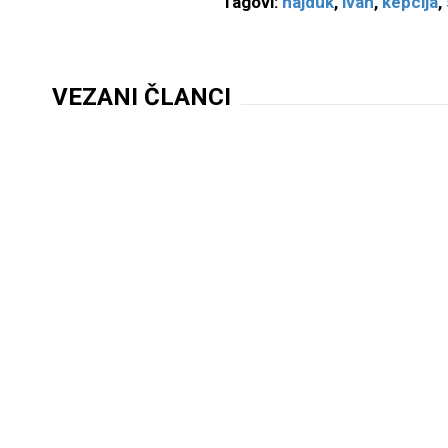
Tagovi:
hajduk
,
ivan
,
kepcija
,
VEZANI ČLANCI