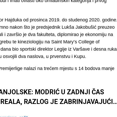
ljudi i imati ovlasti oko omladinskih kategorija i prvog
ktor Hajduka od prosinca 2019. do studenog 2020. godine
mno nakon što je predsjednik Lukša Jakobušić preuzeo
i i završio je dva fakulteta, diplomirao je ekonomiju na
ebu te kineziologiju na Saint Mary’s College of
 dana bio sportski direktor Legije iz Varšave i desna ruka
osvojili dva naslova, u prvenstvu i Kupu.
remijerlige nalazi na trećem mjestu s 14 bodova manje
PANJOLSKE: MODRIĆ U ZADNJI ČAS
 REALA, RAZLOG JE ZABRINJAVAJUĆI