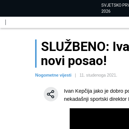
SVJETSKO PR
2026
SLUŽBENO: Iva
novi posao!
Nogometne vijesti
|
11. studenoga 2021.
Ivan Kepčija jako je dobro p
nekadašnji sportski direktor