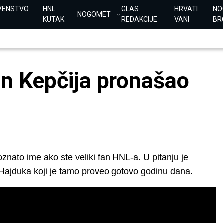
VENSTVO
HNL
GLAS
HRVATI
NO
NOGOMET
KUTAK
REDAKCIJE
VANI
BR
n Kepčija pronašao
oznato ime ako ste veliki fan HNL-a. U pitanju je
 Hajduka koji je tamo proveo gotovo godinu dana.