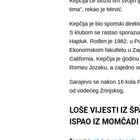
Kepčija će složiti tim svojih 
tima”, rekao je Mirvić.
Kepčija je bio sportski dire
S klubom se rastao sporazu
Hajduk. Rođen je 1982. u Pul
Ekonomskom fakultetu u Zagr
California. Kepčija je godinu
Romeu Jozaku, a zajedno su 
Sarajevo se nakon 16 kola P
od vodećeg Zrinjskog.
LOŠE VIJESTI IZ Š
ISPAO IZ MOMČADI